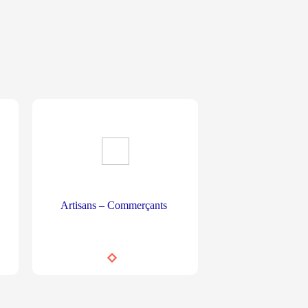
Artisans – Commerçants
Start-up / Entr
croissan