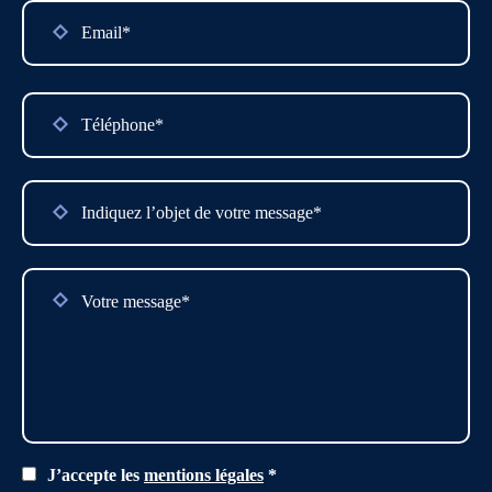
Please
Please
leave
leave
this
this
field
field
empty.
empty.
J’accepte les
mentions légales
*