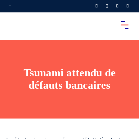
Tsunami attendu de
défauts bancaires