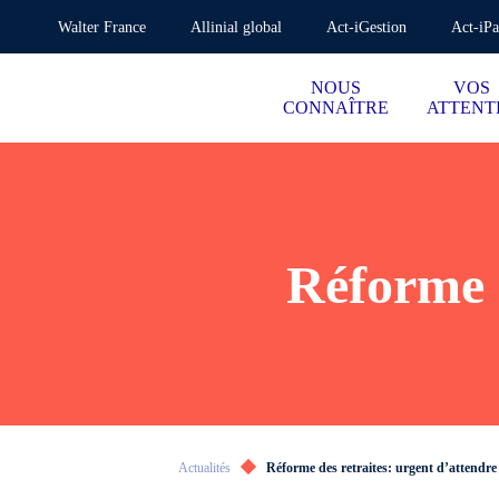
Walter France
Allinial global
Act-iGestion
Act-iPa
NOUS
VOS
CONNAÎTRE
ATTENT
Réforme d
Actualités
Réforme des retraites: urgent d’attendre