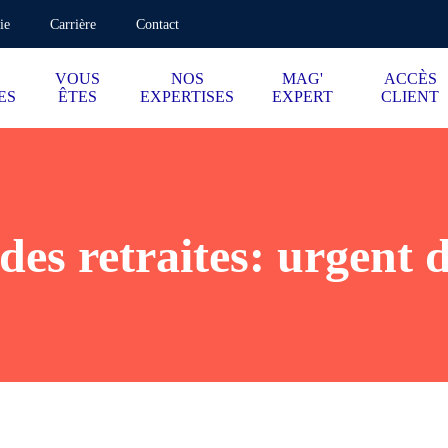
ie
Carrière
Contact
VOUS
NOS
MAG'
ACCÈS
ES
ÊTES
EXPERTISES
EXPERT
CLIENT
es retraites: urgent 