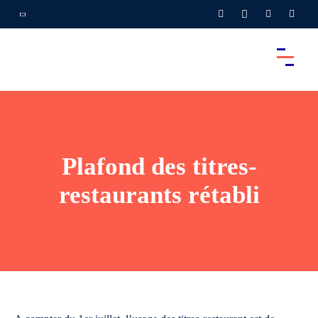
Plafond des titres-
restaurants rétabli