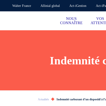
Walter France
Allinial global
Act-iGestion
Act-iPa
NOUS
VOS
CONNAÎTRE
ATTENT
Indemnité c
Actualités
Indemnité carburant d’un dispositif à l’