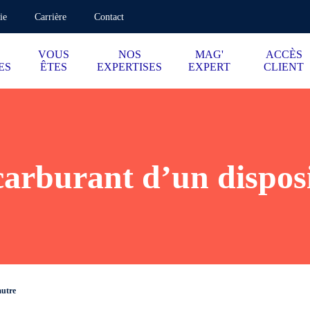
ie
Carrière
Contact
VOUS
NOS
MAG'
ACCÈS
ES
ÊTES
EXPERTISES
EXPERT
CLIENT
arburant d’un disposit
autre