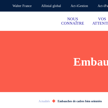
Walter France
Allinial global
Act-iGestion
Act-iPa
NOUS
VOS
CONNAÎTRE
ATTENT
Embauc
Actualités
Embauches de cadres bien orientées