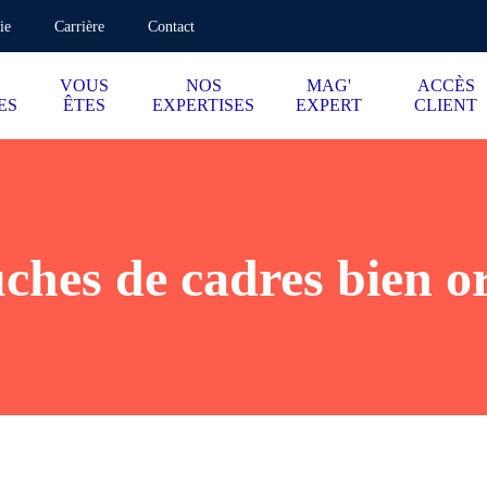
ie
Carrière
Contact
VOUS
NOS
MAG'
ACCÈS
ES
ÊTES
EXPERTISES
EXPERT
CLIENT
hes de cadres bien or